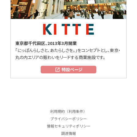
東京都千代田区、2013年3月開業
「にっぽんらしさと、あたらしさを。」をコンセプトとし、東京・
丸の内エリアの賑わいをリードする商業施設です。
特設ページ
open_in_new
本文はここまでです。
ここからフッターメニューです。
利用規約（利用条件）
プライバシーポリシー
情報セキュリティポリシー
調達情報