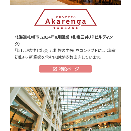
北海道札幌市、2014年8月開業 （札幌三井ＪＰビルディン
グ）
「新しい感性と出会う、札幌の中庭」をコンセプトに、北海道
初出店・新業態を含む店舗が多数出店しています。
特設ページ
open_in_new