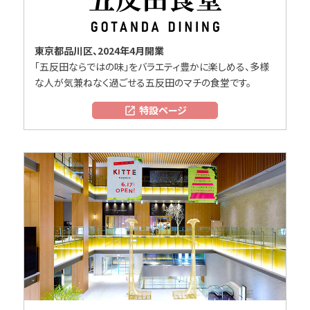
東京都品川区、2024年4月開業
「五反田ならではの味」をバラエティ豊かに楽しめる、多様
な人が気兼ねなく過ごせる五反田のマチの食堂です。
特設ページ
open_in_new