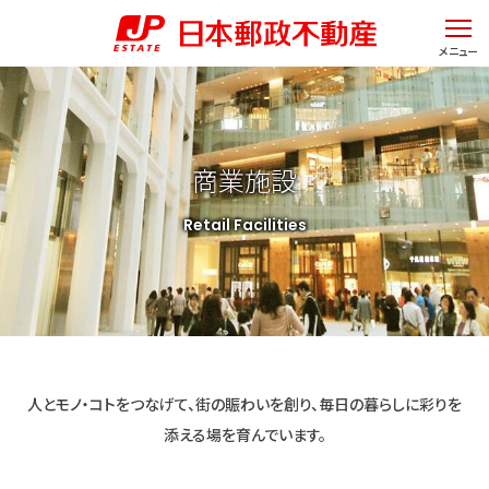
ページの先頭です。
ページ内移動用のリンクです。
ここからヘッダーメニューです。
ページの終わりです。
ヘッダーメニューへ移動します。
メニュー
本文へ移動します。
ヘッダーメニューはここまでです。
ここから本文です。
フッターメニューへ移動します。
商業施設
Retail Facilities
人と
モノ・コトを
つなげて、
街の
賑わいを
創り、
毎日の
暮らしに
彩りを
添える場を
育んでいます。