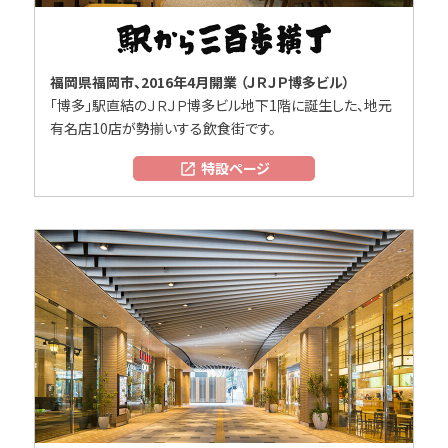
福岡県福岡市、2016年4月開業 （ＪＲＪＰ博多ビル）
「博多」駅直結のＪＲＪＰ博多ビル地下1階に誕生した、地元
有名店10店が勢揃いする飲食街です。
特設ページ
open_in_new