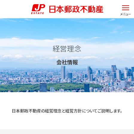
ページの先頭です。
ページ内移動用のリンクです。
ここからヘッダーメニューです。
ページの終わりです。
ヘッダーメニューへ移動します。
メニュー
本文へ移動します。
ヘッダーメニューはここまでです。
ここから本文です。
フッターメニューへ移動します。
経営理念
会社情報
日本郵政不動産の経営理念と
経営方針について
ご説明します。