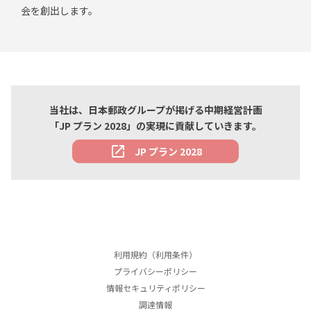
会を創出します。
当社は、日本郵政グループが掲げる中期経営計画
「JP プラン 2028」の実現に貢献していきます。
open_in_new
JP プラン 2028
本文はここまでです。
ここからフッターメニューです。
利用規約（利用条件）
プライバシーポリシー
情報セキュリティポリシー
調達情報