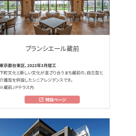
ブランシエール蔵前
東京都台東区、2023年3月竣工
下町文化と新しい文化が混ざり合うまち蔵前の、自立型と
介護型を併設したシニアレジデンスです。
※蔵前ＪＰテラス内
特設ページ
open_in_new