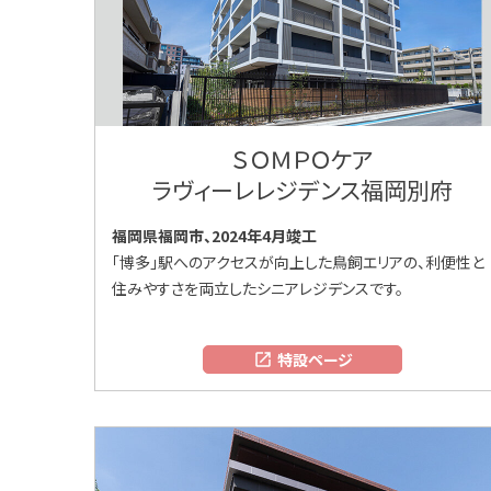
ＳＯＭＰＯケア
ラヴィーレレジデンス福岡別府
福岡県福岡市、2024年4月竣工
「博多」駅へのアクセスが向上した鳥飼エリアの、利便性と
住みやすさを両立したシニアレジデンスです。
特設ページ
open_in_new