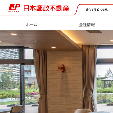
ページの先頭です。
ページ内移動用のリンクです。
ここからヘッダーメニューです。
ページの終わりです。
ヘッダーメニューへ移動します。
本文へ移動します。
フッターメニューへ移動します。
ホーム
会社情報
ヘッダーメニューはここまでです。
ここから本文です。
会社情報
採用情報
未来への挑戦
About Us
Join Us
Challenges for the Future
社長挨拶
ESG（サステナビリティ）
進行中の開発計画
新卒採用情報
経営理念
DX（デジ
オフィス
物件紹介
ョン）
Property Portfolio
高齢者施設
保育所