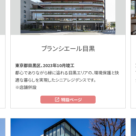
ブランシエール目黒
東京都目黒区、2023年10月竣工
都心でありながら緑に溢れる目黒エリアの、環境保護と快
適な暮らしを実現したシニアレジデンスです。
※店舗併設
特設ページ
open_in_new