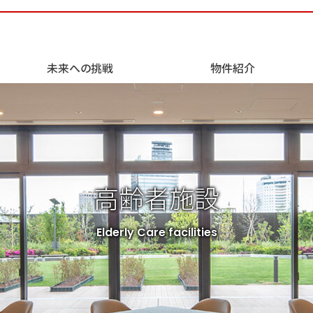
未来への挑戦
物件紹介
タルトランスフォーメーシ
会社概要
商業施設
役員紹介
物流施設
高齢者施設
Elderly Care facilities
ホテル・劇場・会議施設等