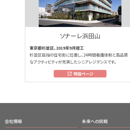
ソナーレ浜田山
東京都杉並区、2019年9月竣工
杉並区屈指の住宅街に位置し、24時間看護体制と高品質
なアクティビティが充実したシニアレジデンスです。
特設ページ
open_in_new
本文はここまでです。
ここからフッターメニューです。
会社情報
未来への挑戦