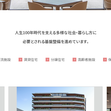
人生100年時代を
支える
多様な
社会・暮らし方に
必要とされる
基盤整備を
進めています。
物流施設
賃貸住宅
分譲住宅
高齢者施設