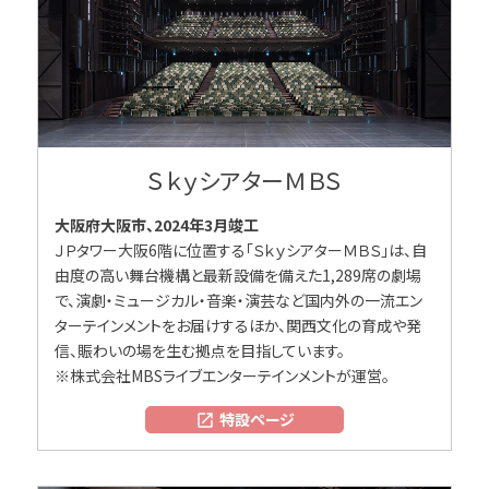
ＳｋｙシアターＭＢＳ
大阪府大阪市、2024年3月竣工
ＪＰタワー大阪6階に位置する「ＳｋｙシアターＭＢＳ」は、自
由度の高い舞台機構と最新設備を備えた1,289席の劇場
で、演劇・ミュージカル・音楽・演芸など国内外の一流エン
ターテインメントをお届けするほか、関西文化の育成や発
信、賑わいの場を生む拠点を目指しています。
※株式会社MBSライブエンターテインメントが運営。
特設ページ
open_in_new