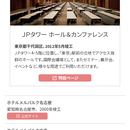
ＪＰタワー ホール＆カンファレンス
東京都千代田区、2012年5月竣工
ＪＰタワー4・5階に位置し、「東京」駅前の立地でアクセス抜
群のホールです。国際会議場として、またセミナー、展示会、
イベントなど、様々な用途でご利用いただけます。
特設ページ
open_in_new
ホテルメルパルク名古屋
愛知県名古屋市、2000年竣工
公式サイト
open_in_new