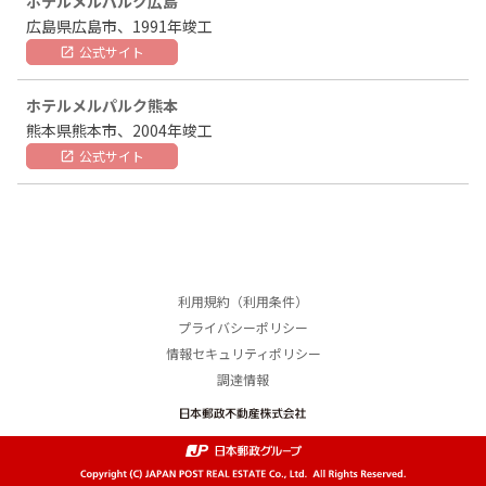
ホテルメルパルク広島
広島県広島市、1991年竣工
公式サイト
open_in_new
ホテルメルパルク熊本
熊本県熊本市、2004年竣工
公式サイト
open_in_new
本文はここまでです。
ここからフッターメニューです。
利用規約（利用条件）
プライバシーポリシー
情報セキュリティポリシー
調達情報