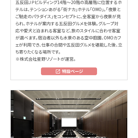
五反田ＪＰビルディング14階～20階の高層階に位置するホ
テルは、テンションあがる「街ナカ」ホテル「OMO」。「夜景と
ご馳走のパラダイス」をコンセプトに、全客室から夜景が見
られ、ホテルが案内する五反田グルメを体験。グループ対
応や愛犬と泊まれる客室など、旅のスタイルに合わせ客室
が選べます。宿泊者以外も水景のある空中庭園、OMOカフ
ェが利用でき、仕事の合間や五反田グルメを堪能した後、立
ち寄りたくなる場所です。
※株式会社星野リゾートが運営。
特設ページ
open_in_new