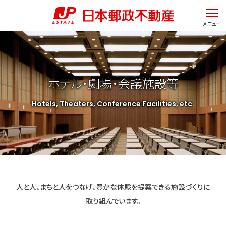
ページの先頭です。
ページ内移動用のリンクです。
ここからヘッダーメニューです。
ページの終わりです。
ヘッダーメニューへ移動します。
メニュー
本文へ移動します。
ヘッダーメニューはここまでです。
ここから本文です。
フッターメニューへ移動します。
ホテル・劇場・会議施設等
Hotels, Theaters, Conference Facilities, etc.
人と人、
まちと人を
つなげ、
豊かな
体験を
提案できる
施設づくりに
取り組んでいます。