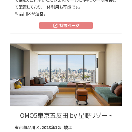
で幅広くご利用いただけます。ホールとギャラリーは隣接し
て配置しており、一体利用も可能です。
※品川区が運営。
特設ページ
open_in_new
OMO5東京五反⽥ by 星野リゾート
東京都品川区、2023年12月竣工