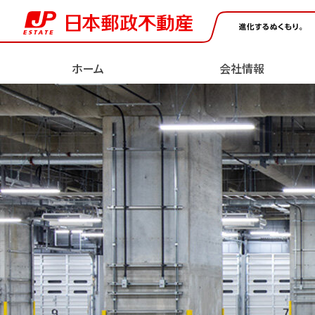
ページの先頭です。
ページ内移動用のリンクです。
ここからヘッダーメニューです。
ページの終わりです。
ヘッダーメニューへ移動します。
本文へ移動します。
フッターメニューへ移動します。
ホーム
会社情報
ヘッダーメニューはここまでです。
ここから本文です。
会社情報
採用情報
未来への挑戦
About Us
Join Us
Challenges for the Future
社長挨拶
ESG（サステナビリティ）
進行中の開発計画
新卒採用情報
経営理念
DX（デジ
オフィス
物件紹介
ョン）
Property Portfolio
高齢者施設
保育所